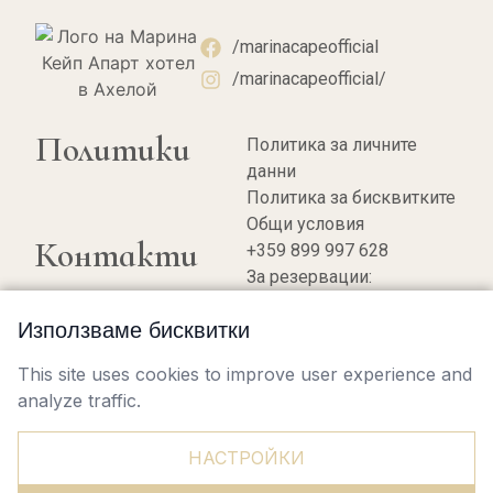
/marinacapeofficial
/marinacapeofficial/
Политики
Политика за личните
данни
Политика за бисквитките
Общи условия
Контакти
+359 899 997 628
За резервации:
bookings@marinacape.com
Използваме бисквитки
Рецепция:
office@marinacape.com
This site uses cookies to improve user experience and
analyze traffic.
This website uses cookies to ensure you
get the best experience on our website.
Learn more
НАСТРОЙКИ
Марина
©
2026
Изработка на хотелски сайтове от
Hotelbox
Кейп