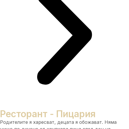
Ресторант - Пицария
Родителите я харесват, децата я обожават. Няма