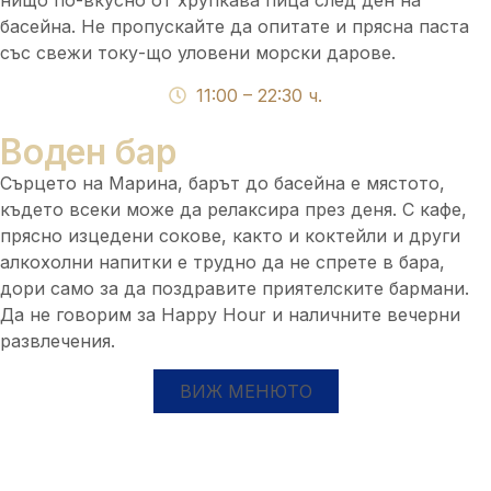
нищо по-вкусно от хрупкава пица след ден на
басейна. Не пропускайте да опитате и прясна паста
със свежи току-що уловени морски дарове.
11:00 – 22:30 ч.
Воден бар
Сърцето на Марина, барът до басейна е мястото,
където всеки може да релаксира през деня. С кафе,
прясно изцедени сокове, както и коктейли и други
алкохолни напитки е трудно да не спрете в бара,
дори само за да поздравите приятелските бармани.
Да не говорим за Happy Hour и наличните вечерни
развлечения.
ВИЖ МЕНЮТО